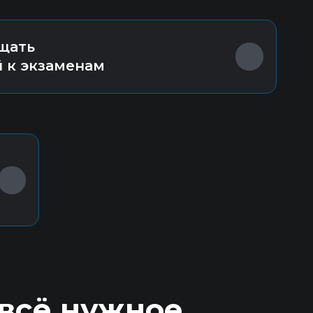
щать
й к экзаменам
 всё нужное