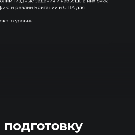
олимпиадные задания и набьёшь в них руку;
афию и реалии Британии и США для
окого уровня;
 подготовку