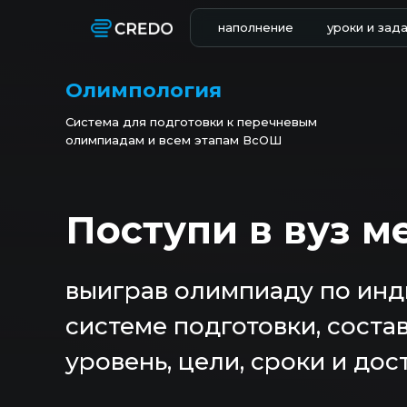
наполнение
уроки и зад
Олимпология
Система для подготовки к перечневым
олимпиадам и всем этапам ВсОШ
Поступи в вуз м
выиграв олимпиаду по ин
системе подготовки, соста
уровень, цели, сроки и до