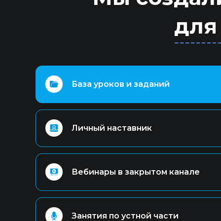
для
⠀⠀⠀⠀⠀⠀База уроков и заданий
⠀⠀⠀⠀⠀⠀Личный наставник
⠀⠀⠀⠀⠀⠀Вебинары в закрытом канале
⠀⠀⠀⠀⠀⠀Занятия по устной части