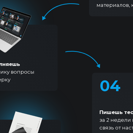
материалов, 
олняешь
нику вопросы
ерку
04
Пишешь тес
за 2 недели
связь от на