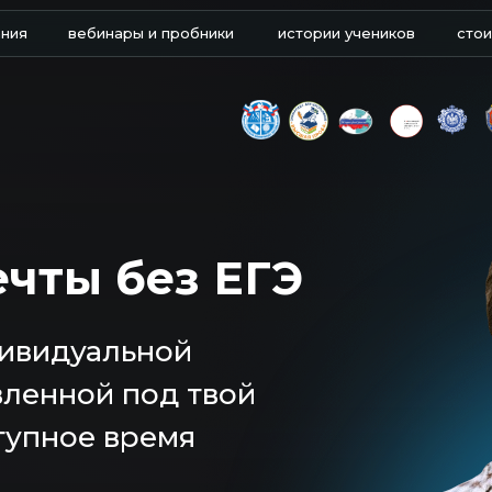
ания
вебинары и пробники
истории учеников
сто
ечты без ЕГЭ
дивидуальной
вленной под твой
ступное время