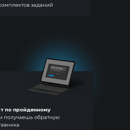
комплектов заданий
т по пройденному
 и получаешь обратную
ставника