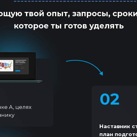
щую твой опыт, запросы, сроки
которое ты готов уделять
02
ке А, целях
внику
Наставник с
план подгот