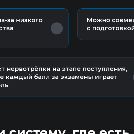
з-за низкого
Можно совме
ства
с подготовко
т нервотрёпки на этапе поступления,
е каждый балл за экзамены играет
оль
 систему, где есть