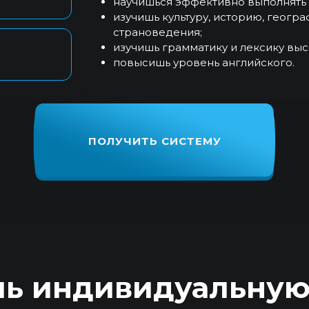
научишься эффективно выполнять 
изучишь культуру, историю, геогр
страноведения;
изучишь грамматику и лексику выс
повысишь уровень английского.
ПОЛУЧИТЬ СИСТЕМУ
ь индивидуальную