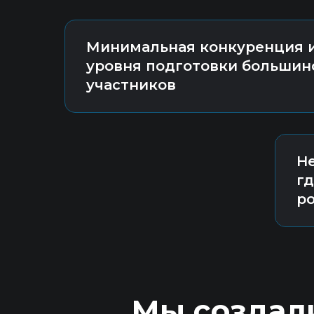
Минимальная конкуренция и
уровня подготовки большин
участников
Не
гд
р
Мы создали