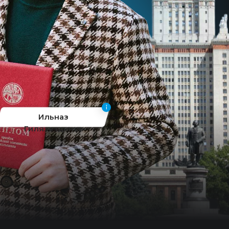
Ильназ
Гилязетдинов