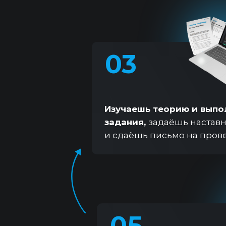
03
Изучаешь теорию и вып
задания,
задаёшь настав
и сдаёшь письмо на пров
05