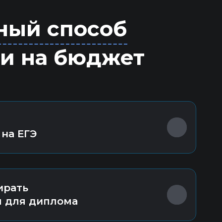
ный способ
ии на бюджет
 на ЕГЭ
ирать
 для диплома