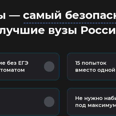
 — самый безопас
 лучшие вузы Росс
е без ЕГЭ
15 попыток
втоматом
вместо одной
Не нужно наб
под максимум