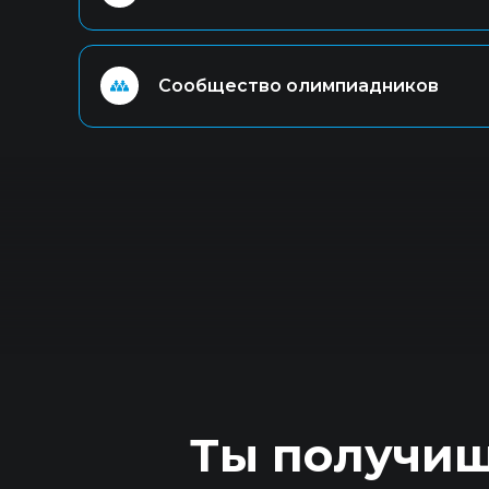
⠀⠀⠀⠀⠀⠀Сообщество олимпиадников
Ты получиш