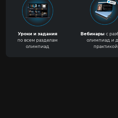
Уроки и задания
Вебинары
с ра
по всем разделам
олимпиад и д
олимпиад
практикой