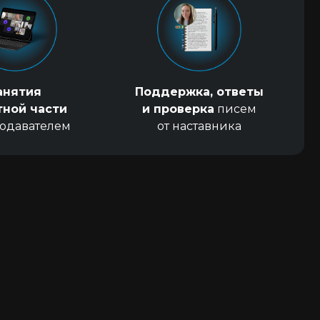
анятия
Поддержка, ответы
тной части
и проверка
писем
подавателем
от наставника