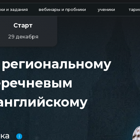
ки и задания
вебинары и пробники
ученики
тари
Старт
29 декабря
к региональному
еречневым
английскому
ка