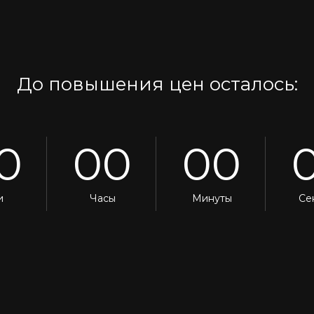
До повышения цен осталось:
0
00
00
и
Часы
Минуты
Се