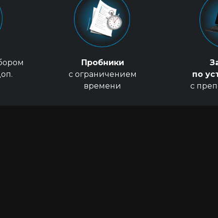
збором
Пробники
З
оп.
с ограничением
по ус
времени
с пре