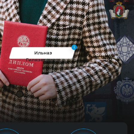
Ильназ
Гилязетдинов