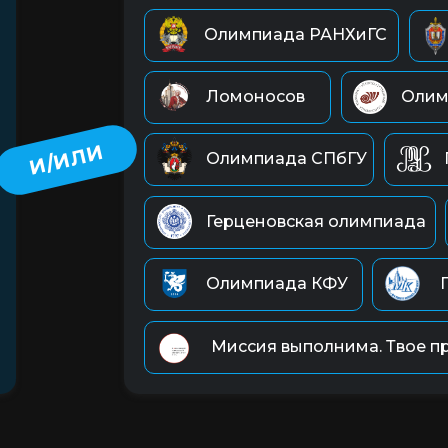
Олимпиада РАНХиГС
Ломоносов
Олим
И/ИЛИ
Олимпиада СПбГУ
Герценовская олимпиада
Олимпиада КФУ
Миссия выполнима. Твое пр